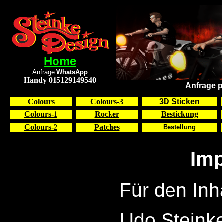
Home
Anfrage
WhatsApp
Handy 015129149540
Anfrage p
Colours
Colours-3
3D Sticken
Colours-1
Rocker
Bestickung
Colours-2
Patches
Bestellung
Im
Für den Inha
Udo Steinke